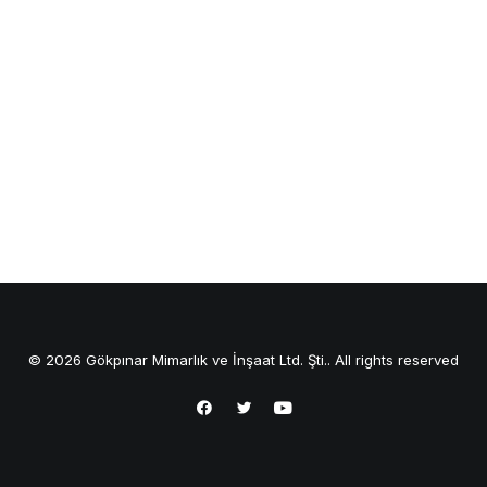
© 2026 Gökpınar Mimarlık ve İnşaat Ltd. Şti.. All rights reserved