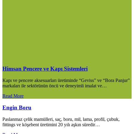
Himsan Pencere ve Kapı Sistemleri
Kapı ve pencere aksesuarları üretiminde “Geviss” ve “Bora Panjur”
markaları ile sektörünün öncü ve deneyimli imalat ve…
Read More
Engin Boru
Paslanmaz çelik mamülleri, saç, boru, mil, lama, profil, çubuk,
fittings ve köşebent üretimini 20 yılı aşkın süredir…